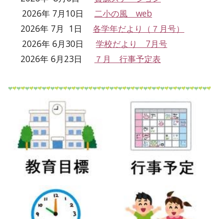
2026年
7
月
10
日
二小の風 web
2026年 7月 1日
各学年だより（
７
月号）
2026年 6月
30
日
学校だより 7月号
2026年
6
月2
3
日
７月 行事予定表