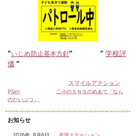
"
”
"
学校評
いじめ防止基本方針
価
”
スマイルアクション
Plan
二小のＳＮＳのめあて「なら
のだいぶつ」
お知らせ
2026年 8月6日
資源ステーション