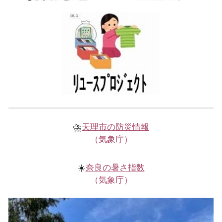
⛈️
天理市の防災情報
（気象庁）
☀️
奈良の暑さ指数
（気象庁）