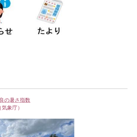
良の暑さ指数
（気象庁）