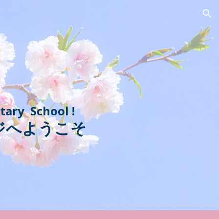
ion
ary School !
ジへようこそ