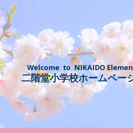
ip to main content
Skip to navigat
Welcome to
NIKAIDO
Element
二階堂
小学校ホームペー