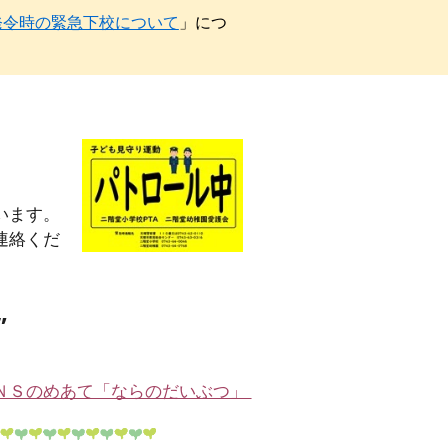
発令時の緊急下校について
」につ
います。
連絡くだ
”
ＮＳのめあて「ならのだいぶつ」