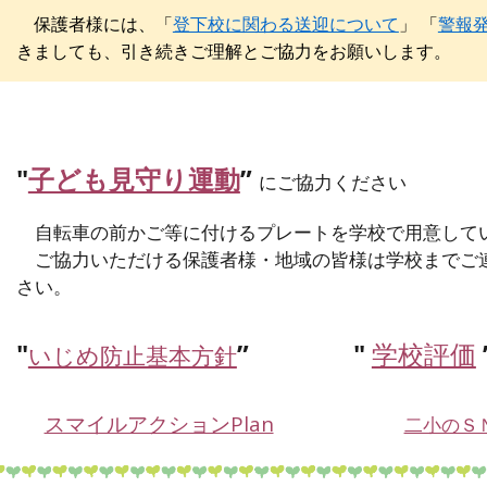
保護者様には、「
登下校に関わる送迎について
」 「
警報
きましても、引き続きご理解とご協力をお願いします。
"
子ども見守り運動
”
にご協力ください
自転車の前かご等に付けるプレートを学校で用意して
ご協力いただける保護者様・地域の皆様は学校までご
さい。
"
”
"
学校評価
いじめ防止基本方針
スマイルアクションPlan
二小のＳ