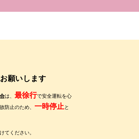
お願いします
最徐行
合
は、
で安全運転を心
一時停止
故防止のため、
と
けてください。