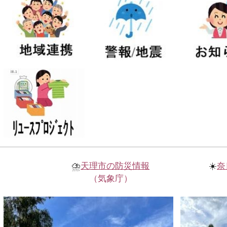
⛈️
天理市の防災情報
☀️
奈
（気象庁）