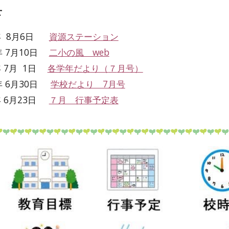
せ
年 8月6日
資源ステーション
年
7
月
10
日
二小の風 web
年 7月 1日
各学年だより（
７
月号）
年 6月
30
日
学校だより 7月号
年
6
月2
3
日
７月 行事予定表